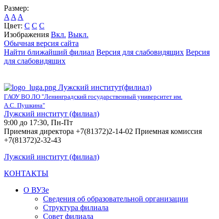
Размер:
A
A
A
Цвет:
C
C
C
Изображения
Вкл.
Выкл.
Обычная версия сайта
Найти ближайший филиал
Версия для слабовидящих
Версия
для слабовидящих
Лужский институт(филиал)
ГАОУ ВО ЛО "Ленинградский государственный университет им.
А.С. Пушкина"
Лужский институт (филиал)
9:00 до 17:30, Пн-Пт
Приемная директора +7(81372)2-14-02 Приемная комиссия
+7(81372)2-32-43
Лужский институт (филиал)
КОНТАКТЫ
О ВУЗе
Сведения об образовательной организации
Структура филиала
Совет филиала