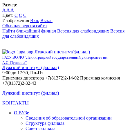
Размер:
A
A
A
Цвет:
C
C
C
Изображения
Вкл.
Выкл.
Обычная версия сайта
Найти ближайший филиал
Версия для слабовидящих
Версия
для слабовидящих
Лужский институт(филиал)
ГАОУ ВО ЛО "Ленинградский государственный университет им.
А.С. Пушкина"
Лужский институт (филиал)
9:00 до 17:30, Пн-Пт
Приемная директора +7(81372)2-14-02 Приемная комиссия
+7(81372)2-32-43
Лужский институт (филиал)
КОНТАКТЫ
О ВУЗе
Сведения об образовательной организации
Структура филиала
Совет филиала