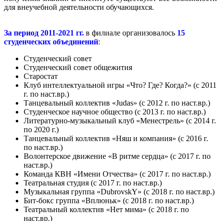
для внеучебной деятельности обучающихся.
За период 2011-2021 гг.
в филиале организовалось
15
студенческих объединений
:
Студенческий совет
Студенческий совет общежития
Старостат
Клуб интеллектуальной игры «Что? Где? Когда?» (с 2011
г. по наст.вр.)
Танцевальный коллектив «Judas» (с 2012 г. по наст.вр.)
Студенческое научное общество (с 2013 г. по наст.вр.)
Литературно-музыкальный клуб «Менестрель» (с 2014 г.
по 2020 г.)
Танцевальный коллектив «Няш и компания» (с 2016 г.
по наст.вр.)
Волонтерское движение «В ритме сердца» (с 2017 г. по
наст.вр.)
Команда КВН «Имени Отчества» (с 2017 г. по наст.вр.)
Театральная студия (с 2017 г. по наст.вр.)
Музыкальная группа «DubrovskY» (с 2018 г. по наст.вр.)
Бит-бокс группа «Вплюньк» (с 2018 г. по наст.вр.)
Театральный коллектив «Нет мима» (с 2018 г. по
наст.вр.)