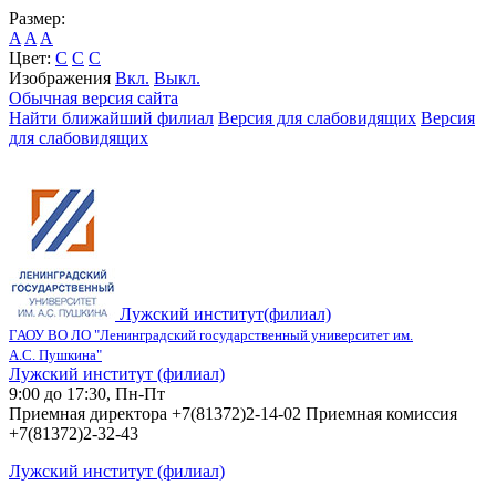
Размер:
A
A
A
Цвет:
C
C
C
Изображения
Вкл.
Выкл.
Обычная версия сайта
Найти ближайший филиал
Версия для слабовидящих
Версия
для слабовидящих
Лужский институт(филиал)
ГАОУ ВО ЛО "Ленинградский государственный университет им.
А.С. Пушкина"
Лужский институт (филиал)
9:00 до 17:30, Пн-Пт
Приемная директора +7(81372)2-14-02 Приемная комиссия
+7(81372)2-32-43
Лужский институт (филиал)